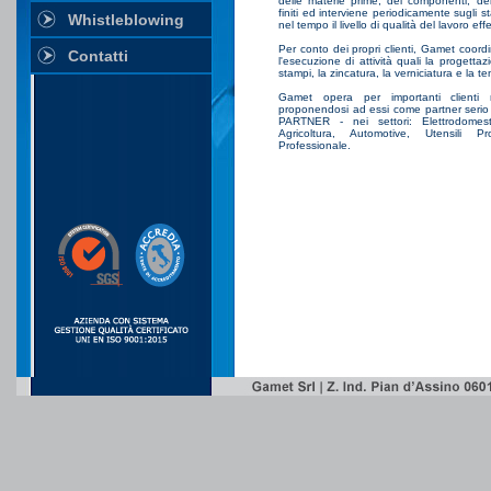
delle materie prime, dei componenti, dei
finiti ed interviene periodicamente sugli
Whistleblowing
nel tempo il livello di qualità del lavoro eff
Per conto dei propri clienti, Gamet coordi
Contatti
l'esecuzione di attività quali la progettaz
stampi, la zincatura, la verniciatura e la t
Gamet opera per importanti clienti na
proponendosi ad essi come partner seri
PARTNER - nei settori: Elettrodomestic
Agricoltura, Automotive, Utensili Pro
Professionale.