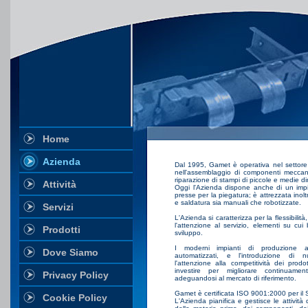
Home
Azienda
Dal 1995, Gamet è operativa nel settore
nell'assemblaggio di componenti meccan
riparazione di stampi di piccole e medie d
Attività
Oggi l'Azienda dispone anche di un impia
presse per la piegatura; è attrezzata inoltr
e saldatura sia manuali che robotizzate.
Servizi
L'Azienda si caratterizza per la flessibilità
l'attenzione al servizio, elementi su cui
Prodotti
sviluppo.
I moderni impianti di produzione a
Dove Siamo
automatizzati, e l'introduzione di nu
l'attenzione alla competitività dei prod
investire per migliorare continuamen
Privacy Policy
adeguandosi al mercato di riferimento.
Gamet è certificata ISO 9001:2000 per il S
Cookie Policy
L'Azienda pianifica e gestisce le attività 